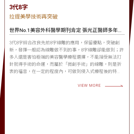
3代8字
拉提美學技術再突破
世界No.1美容外科醫學期刊肯定 張光正醫師多年研
究
3代8字綜合改良先前8字線雕的應用，保留優點，突破創
新，發揮一般認為線雕做不到的事，8字線雕卻能做到；許
多人還是害怕極端的美容醫學療程選擇，不能接受無法打
針就得手術的命運，而屬於「微創手術」的線雕，則是折
衷的福音，在一定的程度內，可做到侵入式療程後的特
點；而「3代8字」，更是為了這個動機而存在。
VIEW MORE